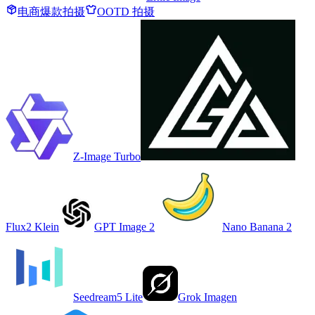
电商爆款拍摄
OOTD 拍摄
Z-Image Turbo
Flux2 Klein
GPT Image 2
Nano Banana 2
Seedream5 Lite
Grok Imagen