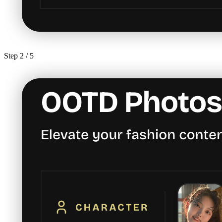
Step
2
/ 5