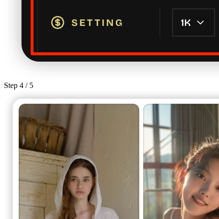
Step
4
/ 5