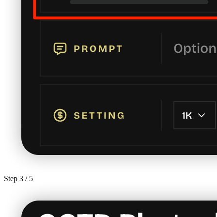
Step
3
/ 5