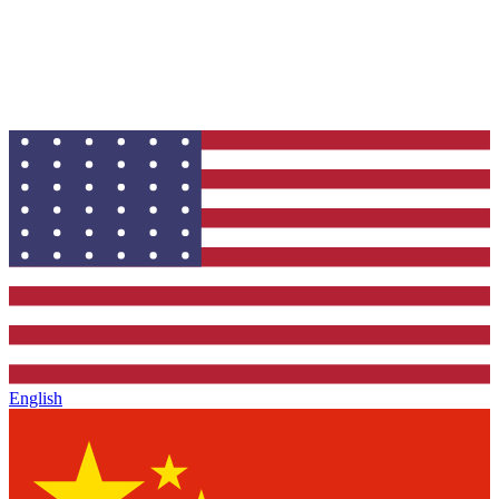
生成结果可以用于时尚电商吗？
什么样的 OOTD 图片更容易表现好？
English