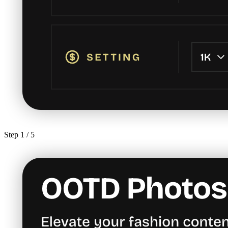
Step
1
/ 5