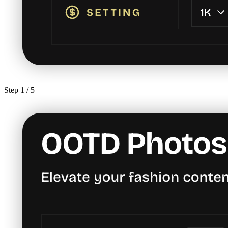
Step
1
/ 5