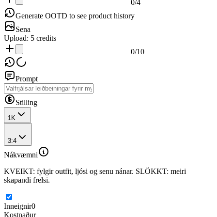
0
/
4
Generate OOTD to see product history
Sena
Upload:
5
credits
0
/
10
Prompt
Stilling
1K
3:4
Nákvæmni
KVEIKT: fylgir outfit, ljósi og senu nánar. SLÖKKT: meiri
skapandi frelsi.
Inneignir
0
Kostnaður