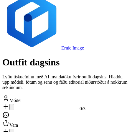
Ernie Image
Outfit dagsins
Lyftu tískuefninu með AI myndatöku fyrir outfit dagsins. Hladdu
upp módeli, fötum og senu og fáðu editorial niðurstöður á nokkrum
sekúndum.
Módel
0
/
3
Vara