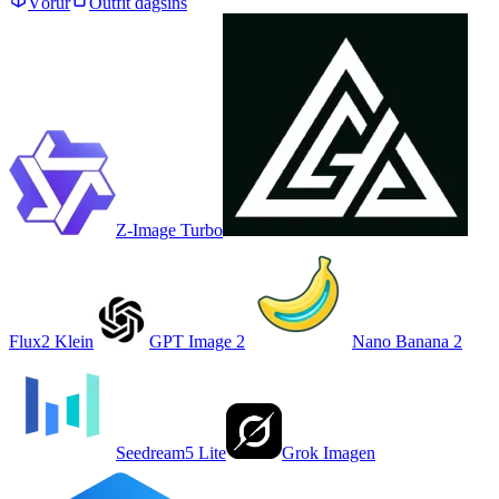
Vörur
Outfit dagsins
Z-Image Turbo
Flux2 Klein
GPT Image 2
Nano Banana 2
Seedream5 Lite
Grok Imagen