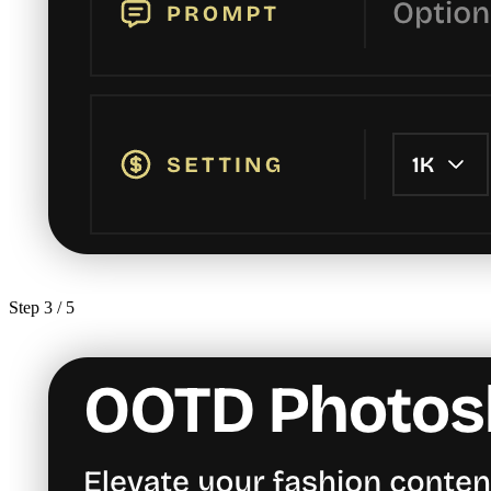
Step
3
/ 5