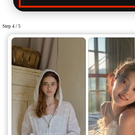
Step
4
/ 5