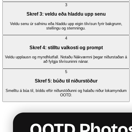
3
Skref 3: veldu eða hladdu upp senu
Veldu senu úr safninu eða hladdu upp eigin tilvísun fyrir bakgrunn,
stellingu og stemningu.
4
Skref 4: stilltu valkosti og prompt
Veldu upplausn og myndhlutfall. Notaðu Nákvæmni þegar niðurstaðan á
að fylgja tilvísuninni nánar.
5
Skref 5: búðu til niðurstöður
Smelltu á búa til, bíddu eftir niðurstöðunni og halaðu niður lokamyndum
OOTD.