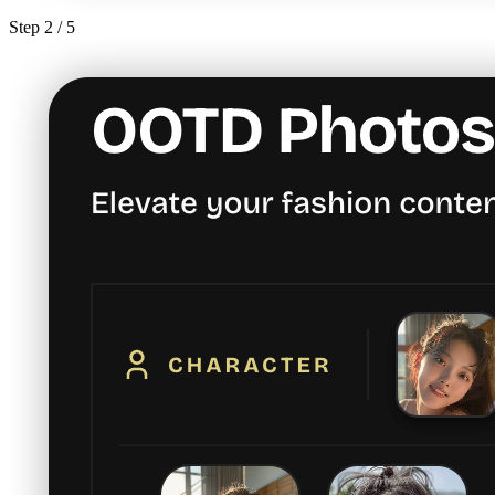
Step
2
/ 5