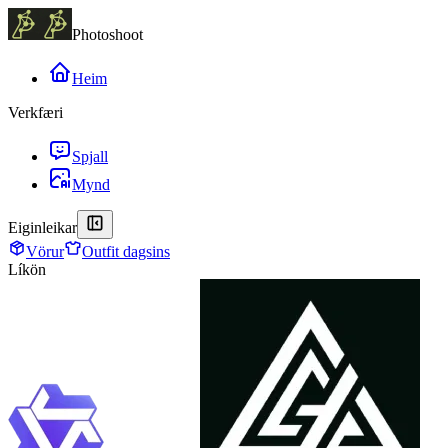
Photoshoot
Heim
Verkfæri
Spjall
Mynd
Eiginleikar
Vörur
Outfit dagsins
Líkön