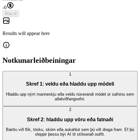
-
0
Búa til
Results will appear here
Notkunarleiðbeiningar
1
Skref 1: veldu eða hladdu upp módeli
Hladdu upp nýrri manneskju eða veldu núverandi módel úr safninu sem
aðalviðfangsefni.
2
Skref 2: hladdu upp vöru eða fatnaði
Bættu við flík, tösku, skóm eða aukahlut sem þú vilt draga fram. Ef þú
sleppir þessu býr AI til stíliserað outfit.