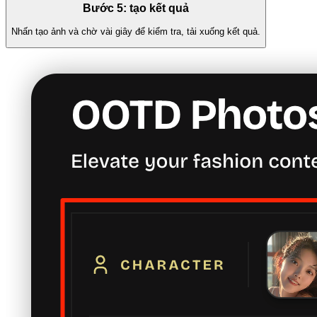
Bước 5: tạo kết quả
Nhấn tạo ảnh và chờ vài giây để kiểm tra, tải xuống kết quả.