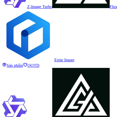
Z-Image Turbo
Flux
Ernie Image
Sản phẩm
OOTD