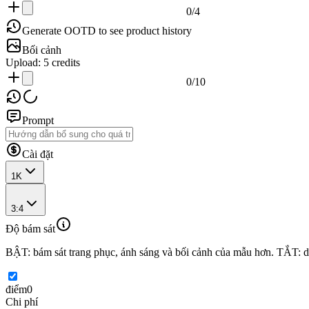
0
/
4
Generate OOTD to see product history
Bối cảnh
Upload:
5
credits
0
/
10
Prompt
Cài đặt
1K
3:4
Độ bám sát
BẬT: bám sát trang phục, ánh sáng và bối cảnh của mẫu hơn. TẮT: 
điểm
0
Chi phí