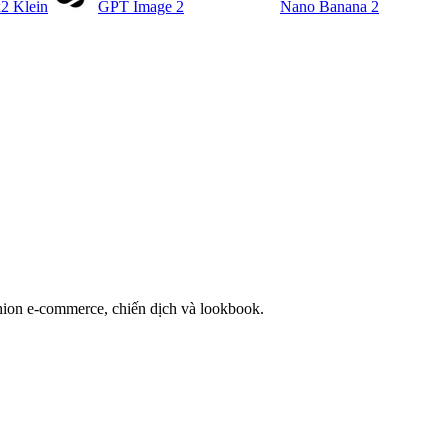
2 Klein
GPT Image 2
Nano Banana 2
hion e-commerce, chiến dịch và lookbook.