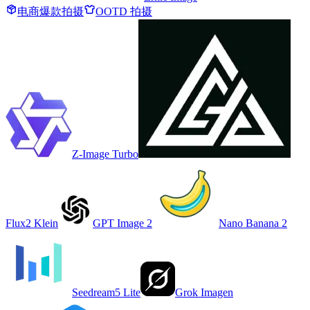
电商爆款拍摄
OOTD 拍摄
Z-Image Turbo
Flux2 Klein
GPT Image 2
Nano Banana 2
Seedream5 Lite
Grok Imagen