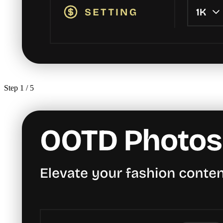
Step
1
/ 5