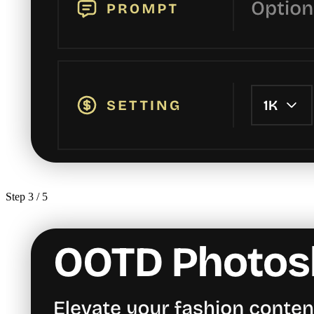
Step
3
/ 5