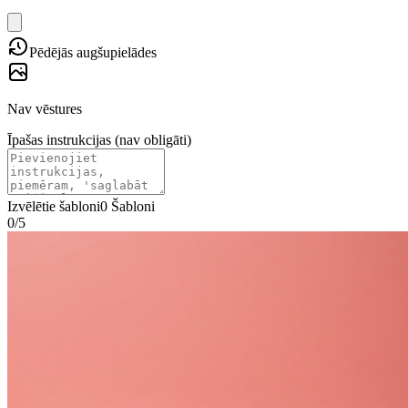
Pēdējās augšupielādes
Nav vēstures
Īpašas instrukcijas (nav obligāti)
Izvēlētie šabloni
0
Šabloni
0
/
5