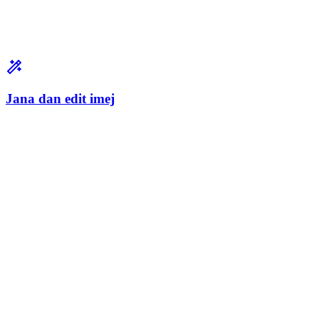
Jana dan edit imej
Penemuan Idea Photoshoot
Semak imbas beribu-ribu idea fotografi merentas produk, fesyen, potre