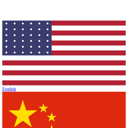
vytvářejte obsah pro produkty, portréty, módu, životní styl a
kampaně.
Začněte vytvářet
Prozkoumejte nápady
English