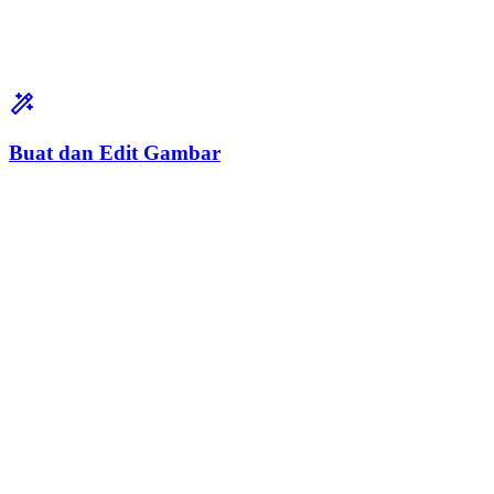
Buat dan Edit Gambar
Penemuan Ide Pemotretan
Jelajahi ribuan ide fotografi seputar produk, mode, potret, kehamilan,