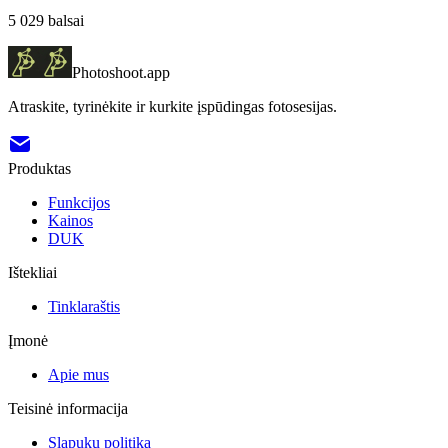
5 029
balsai
Photoshoot.app
Atraskite, tyrinėkite ir kurkite įspūdingas fotosesijas.
Produktas
Funkcijos
Kainos
DUK
Ištekliai
Tinklaraštis
Įmonė
Apie mus
Teisinė informacija
Slapukų politika