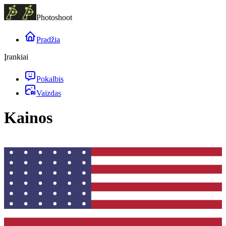
Photoshoot
Pradžia
Įrankiai
Pokalbis
Vaizdas
Kainos