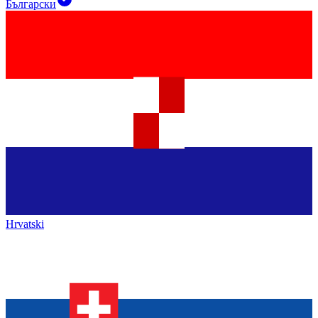
Български
Hrvatski