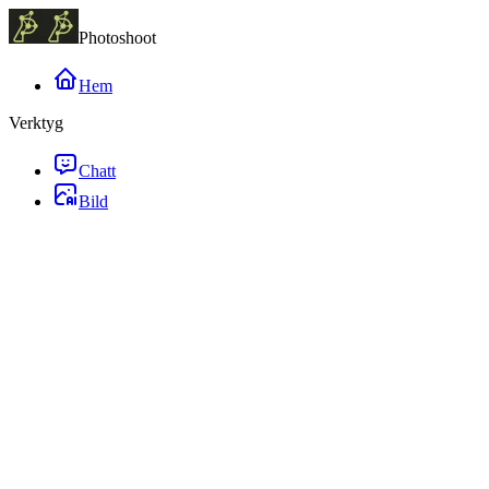
Photoshoot
Hem
Verktyg
Chatt
Bild